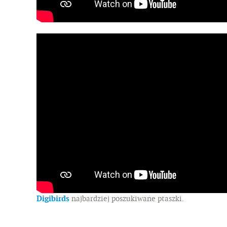
Digibirds
najbardziej poszukiwane ptaszki.