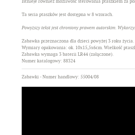
Istnieje również możliwość sterowania ptaszkiem za p
Ta seria ptaszków jest dostępna w 8 wzorach.
Powyższy tekst jest chroniony prawem autorskim. Wykorzys
Zabawka przeznaczona dla dzieci powyżej 3 roku życia
Wymiary opakowania: ok. 10x15,5x6cm. Wielkość ptasz
Zabawka wymaga 3 baterii LR44 (załączone).
Numer katalogowy: 88324
Zabawki - Numer handlowy: 55004/08