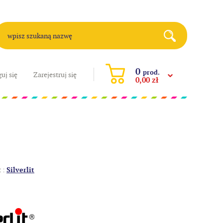
0
prod.
uj się
Zarejestruj się
0,00 zł
 :
Silverlit