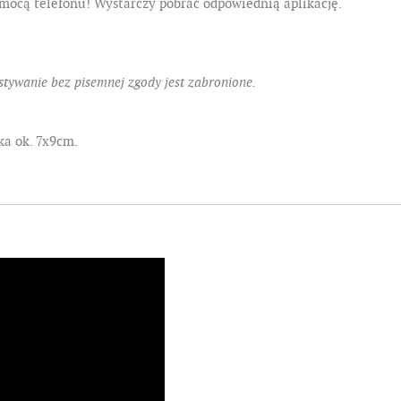
omocą telefonu! Wystarczy pobrać odpowiednią aplikację.
tywanie bez pisemnej zgody jest zabronione.
.
ka ok. 7x9cm.