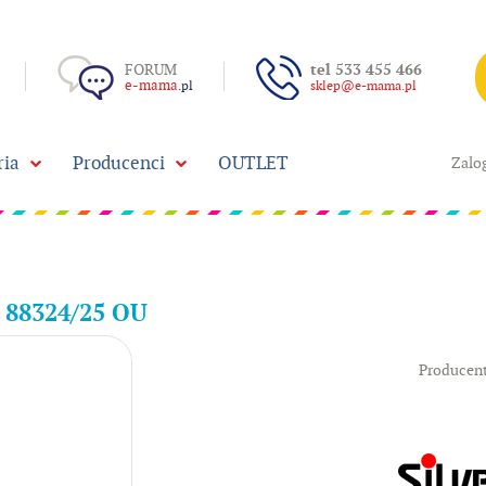
FORUM
tel 533 455 466
e-mama
.pl
sklep@e-mama.pl
ria
Producenci
OUTLET
Zalog
e 88324/25 OU
Producent