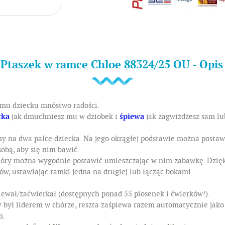
 Ptaszek w ramce Chloe 88324/25 OU - Opi
emu dziecku mnóstwo radości.
rka
jak dmuchniesz mu w dziobek i
śpiewa
jak zagwiżdżesz sam lu
y na dwa palce dziecka. Na jego okrągłej podstawie można postawi
obą, aby się nim bawić.
który można wygodnie postawić umieszczając w nim zabawkę. Dzi
w, ustawiając ramki jedna na drugiej lub łącząc bokami.
iewał/zaćwierkał (dostępnych ponad 55 piosenek i ćwierków!).
 był liderem w chórze, reszta zaśpiewa razem automatycznie jako 
m.