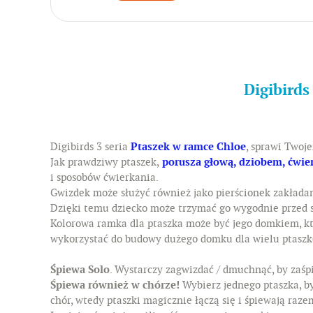
Digibirds
Digibirds 3 seria
Ptaszek w ramce Chloe
, sprawi Twoj
Jak prawdziwy ptaszek,
porusza głową, dziobem, ćwie
i sposobów ćwierkania.
Gwizdek może służyć również jako pierścionek zakładan
Dzięki temu dziecko może trzymać go wygodnie przed s
Kolorowa ramka dla ptaszka może być jego domkiem, 
wykorzystać do budowy dużego domku dla wielu ptaszkó
Śpiewa Solo
. Wystarczy zagwizdać / dmuchnąć, by zaśp
Śpiewa również w chórze!
Wybierz jednego ptaszka, by
chór, wtedy ptaszki magicznie łączą się i śpiewają raze