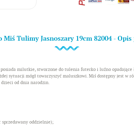
o Miś Tulimy Jasnoszary 19cm 82004 - Opis
posiada milutkie, stworzone do tulenia futerko i luźno opadające
dej sytuacji mógł towarzyszyć maluszkowi. Miś dostępny jest w r
 dzieci od dnia narodzin.
r sprzedawany oddzielnie);