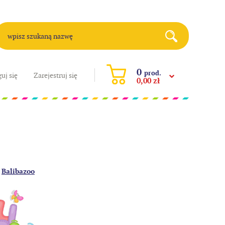
0
prod.
uj się
Zarejestruj się
0,00 zł
:
Balibazoo