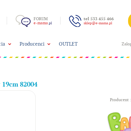
FORUM
tel 533 455 466
e-mama
.pl
sklep@e-mama.pl
ria
Producenci
OUTLET
Zalog
y 19cm 82004
Producent 