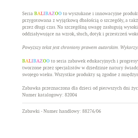
Seria
B
A
L
I
B
A
Z
O
O
to wyszukane i innowacyjne produkty
przygotowana z wyjątkową dbałością o szczegóły, a ta
przez długi czas. Na szczególną uwagę zasługują wysoki
oddziaływujące na wzrok, słuch, dotyk i przestrzeń wokó
Powyższy tekst jest chroniony prawem autorskim. Wykorzys
B
A
L
I
B
A
Z
O
O
to seria zabawek edukacyjnych i progresy
tworzone przez specjalistów w dziedzinie natury świad
swojego wieku. Wszystkie produkty są zgodne z między
Zabawka przeznaczona dla dzieci od pierwszych dni życ
Numer katalogowy: 82004
Zabawki - Numer handlowy: 88276/06