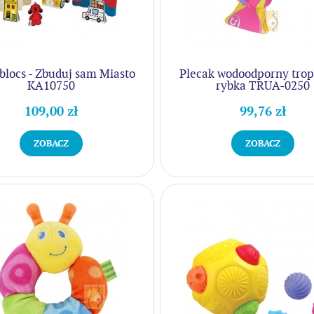
blocs - Zbuduj sam Miasto
Plecak wodoodporny trop
KA10750
rybka TRUA-0250
109,00 zł
99,76 zł
ZOBACZ
ZOBACZ