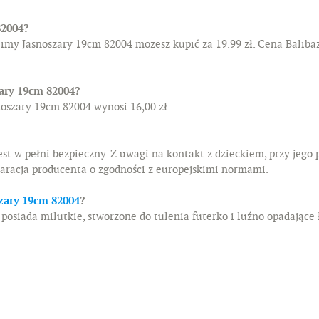
82004?
limy Jasnoszary 19cm 82004 możesz kupić za 19.99 zł. Cena Balib
zary 19cm 82004?
noszary 19cm 82004 wynosi 16,00 zł
est w pełni bezpieczny. Z uwagi na kontakt z dzieckiem, przy jego 
laracja producenta o zgodności z europejskimi normami.
zary 19cm 82004
?
posiada milutkie, stworzone do tulenia futerko i luźno opadające