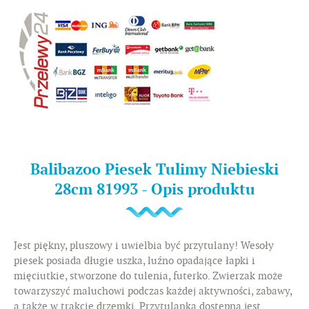
Balibazoo Piesek Tulimy Niebieski
28cm 81993 - Opis produktu
Jest piękny, pluszowy i uwielbia być przytulany! Wesoły
piesek posiada długie uszka, luźno opadające łapki i
mięciutkie, stworzone do tulenia, futerko. Zwierzak może
towarzyszyć maluchowi podczas każdej aktywności, zabawy,
a także w trakcie drzemki. Przytulanka dostępna jest