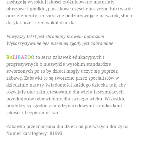
zasługują wysokiej jakości zróżnicowane materiały
pluszowe i gładkie, plastikowe części elastyczne lub twarde
oraz elementy sensoryczne oddziaływujące na wzrok, słuch,
dotyk i przestrzeń wokół dziecka.
Powyższy tekst jest chroniony prawem autorskim.
Wykorzystywanie bez pisemnej zgody jest zabronione.
B
A
L
I
B
A
Z
O
O
to seria zabawek edukacyjnych i
progresywnych o niezwykle wysokim standardzie
stworzonych po to by dzieci mogły uczyć się poprzez
zabawę. Zabawki te są tworzone przez specjalistów w
dziedzinie natury świadomości każdego dziecka tak, aby
rozwijały one zainteresowanie dla wielu fascynujących
przedmiotów odpowiednio dla swojego wieku. Wszystkie
produkty są zgodne z międzynarodowymi standardami
jakości i bezpieczeństwa.
Zabawka przeznaczona dla dzieci od pierwszych dni życia.
Numer katalogowy: 81993