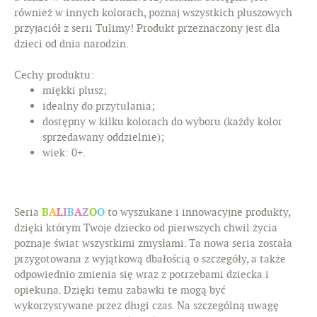
również w innych kolorach, poznaj wszystkich pluszowych
przyjaciół z serii Tulimy! Produkt przeznaczony jest dla
dzieci od dnia narodzin.
Cechy produktu:
miękki plusz;
idealny do przytulania;
dostępny w kilku kolorach do wyboru (każdy kolor
sprzedawany oddzielnie);
wiek: 0+.
Seria
B
A
L
I
B
A
Z
O
O
to wyszukane i innowacyjne produkty,
dzięki którym Twoje dziecko od pierwszych chwil życia
poznaje świat wszystkimi zmysłami. Ta nowa seria została
przygotowana z wyjątkową dbałością o szczegóły, a także
odpowiednio zmienia się wraz z potrzebami dziecka i
opiekuna. Dzięki temu zabawki te mogą być
wykorzystywane przez długi czas. Na szczególną uwagę