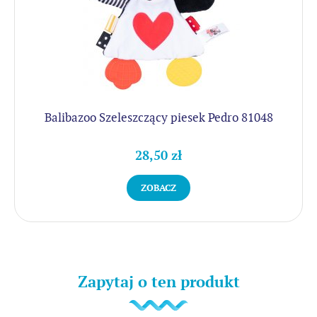
Balibazoo Szeleszczący piesek Pedro 81048
28,50 zł
ZOBACZ
Zapytaj o ten produkt