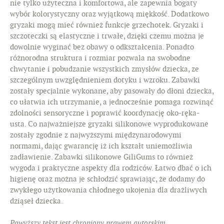
nie tylko użyteczna i komfortowa, ale zapewnia bogaty
wybór kolorystyczny oraz wyjątkową miękkość. Dodatkowo
gryzaki mogą mieć również funkcje grzechotek. Gryzaki i
szczoteczki są elastyczne i trwałe, dzięki czemu można je
dowolnie wyginać bez obawy o odkształcenia. Ponadto
różnorodna struktura i rozmiar pozwala na swobodne
chwytanie i pobudzanie wszystkich zmysłów dziecka, ze
szczególnym uwzględnieniem dotyku i wzroku. Zabawki
zostały specjalnie wykonane, aby pasowały do dłoni dziecka,
co ułatwia ich utrzymanie, a jednocześnie pomaga rozwinąć
zdolności sensoryczne i poprawić koordynację oko-ręka-
usta. Co najważniejsze gryzaki silikonowe wyprodukowane
zostały zgodnie z najwyższymi międzynarodowymi
normami, dając gwarancję iż ich kształt uniemożliwia
zadławienie. Zabawki silikonowe GiliGums to również
wygoda i praktyczne aspekty dla rodziców. Łatwo dbać o ich
higienę oraz można je schłodzić sprawiając, że dodamy do
zwykłego użytkowania chłodnego ukojenia dla drażliwych
dziąseł dziecka.
Powyższy tekst jest chroniony prawem autorskim.