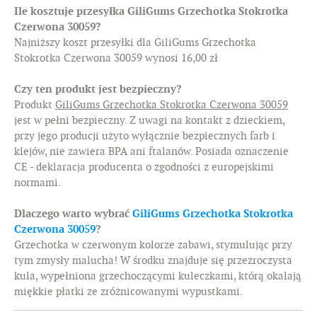
Ile kosztuje przesyłka GiliGums Grzechotka Stokrotka
Czerwona 30059?
Najniższy koszt przesyłki dla GiliGums Grzechotka
Stokrotka Czerwona 30059 wynosi 16,00 zł
Czy ten produkt jest bezpieczny?
Produkt
GiliGums Grzechotka Stokrotka Czerwona 30059
jest w pełni bezpieczny. Z uwagi na kontakt z dzieckiem,
przy jego producji użyto wyłącznie bezpiecznych farb i
klejów, nie zawiera BPA ani ftalanów. Posiada oznaczenie
CE - deklaracja producenta o zgodności z europejskimi
normami.
Dlaczego warto wybrać
GiliGums Grzechotka Stokrotka
Czerwona 30059
?
Grzechotka w czerwonym kolorze zabawi, stymulując przy
tym zmysły malucha! W środku znajduje się przezroczysta
kula, wypełniona grzechoczącymi kuleczkami, którą okalają
miękkie płatki ze zróżnicowanymi wypustkami.